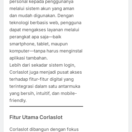
personal kepada penggunanya
melalui sistem akun yang aman
dan mudah digunakan. Dengan
teknologi berbasis web, pengguna
dapat mengakses layanan melalui
perangkat apa saja—baik
smartphone, tablet, maupun
komputer—tanpa harus menginstal
aplikasi tambahan.
Lebih dari sekadar sistem login,
Corlaslot juga menjadi pusat akses
terhadap fitur-fitur digital yang
terintegrasi dalam satu antarmuka
yang bersih, intuitif, dan mobile-
friendly.
Fitur Utama Corlaslot
Corlaslot dibangun dengan fokus