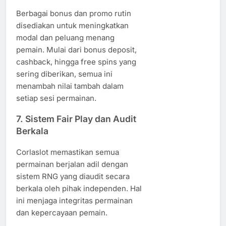
Berbagai bonus dan promo rutin
disediakan untuk meningkatkan
modal dan peluang menang
pemain. Mulai dari bonus deposit,
cashback, hingga free spins yang
sering diberikan, semua ini
menambah nilai tambah dalam
setiap sesi permainan.
7. Sistem Fair Play dan Audit
Berkala
Corlaslot memastikan semua
permainan berjalan adil dengan
sistem RNG yang diaudit secara
berkala oleh pihak independen. Hal
ini menjaga integritas permainan
dan kepercayaan pemain.