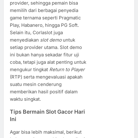
provider, sehingga pemain bisa
memilih dari berbagai penyedia
game ternama seperti Pragmatic
Play, Habanero, hingga PG Soft.
Selain itu, Corlaslot juga
menyediakan
slot demo
untuk
setiap provider utama. Slot demo
ini bukan hanya sekadar fitur uji
coba, tetapi juga alat penting untuk
mengukur tingkat
Return to Player
(RTP) serta mengevaluasi apakah
suatu mesin cenderung
memberikan hasil positif dalam
waktu singkat.
Tips Bermain Slot Gacor Hari
Ini
Agar bisa lebih maksimal, berikut