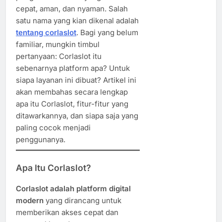
cepat, aman, dan nyaman. Salah
satu nama yang kian dikenal adalah
tentang corlaslot
. Bagi yang belum
familiar, mungkin timbul
pertanyaan: Corlaslot itu
sebenarnya platform apa? Untuk
siapa layanan ini dibuat? Artikel ini
akan membahas secara lengkap
apa itu Corlaslot, fitur-fitur yang
ditawarkannya, dan siapa saja yang
paling cocok menjadi
penggunanya.
Apa Itu Corlaslot?
Corlaslot adalah platform digital
modern
yang dirancang untuk
memberikan akses cepat dan