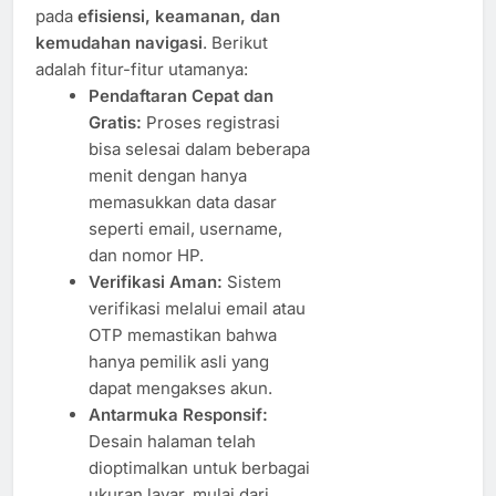
pada
efisiensi, keamanan, dan
kemudahan navigasi
. Berikut
adalah fitur-fitur utamanya:
Pendaftaran Cepat dan
Gratis:
Proses registrasi
bisa selesai dalam beberapa
menit dengan hanya
memasukkan data dasar
seperti email, username,
dan nomor HP.
Verifikasi Aman:
Sistem
verifikasi melalui email atau
OTP memastikan bahwa
hanya pemilik asli yang
dapat mengakses akun.
Antarmuka Responsif:
Desain halaman telah
dioptimalkan untuk berbagai
ukuran layar, mulai dari