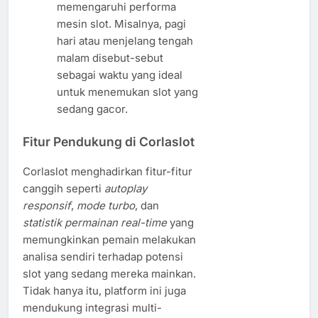
memengaruhi performa
mesin slot. Misalnya, pagi
hari atau menjelang tengah
malam disebut-sebut
sebagai waktu yang ideal
untuk menemukan slot yang
sedang gacor.
Fitur Pendukung di Corlaslot
Corlaslot menghadirkan fitur-fitur
canggih seperti
autoplay
responsif
,
mode turbo
, dan
statistik permainan real-time
yang
memungkinkan pemain melakukan
analisa sendiri terhadap potensi
slot yang sedang mereka mainkan.
Tidak hanya itu, platform ini juga
mendukung integrasi multi-