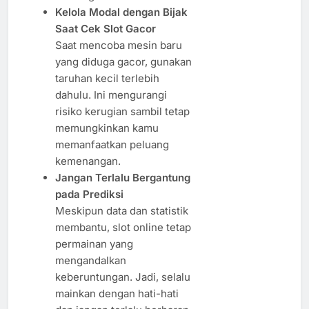
Kelola Modal dengan Bijak
Saat Cek Slot Gacor
Saat mencoba mesin baru
yang diduga gacor, gunakan
taruhan kecil terlebih
dahulu. Ini mengurangi
risiko kerugian sambil tetap
memungkinkan kamu
memanfaatkan peluang
kemenangan.
Jangan Terlalu Bergantung
pada Prediksi
Meskipun data dan statistik
membantu, slot online tetap
permainan yang
mengandalkan
keberuntungan. Jadi, selalu
mainkan dengan hati-hati