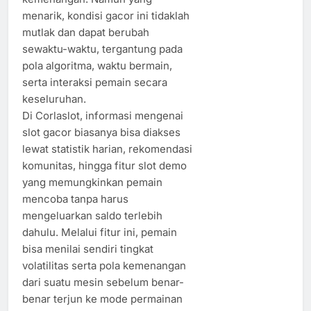
menarik, kondisi gacor ini tidaklah
mutlak dan dapat berubah
sewaktu-waktu, tergantung pada
pola algoritma, waktu bermain,
serta interaksi pemain secara
keseluruhan.
Di Corlaslot, informasi mengenai
slot gacor biasanya bisa diakses
lewat statistik harian, rekomendasi
komunitas, hingga fitur slot demo
yang memungkinkan pemain
mencoba tanpa harus
mengeluarkan saldo terlebih
dahulu. Melalui fitur ini, pemain
bisa menilai sendiri tingkat
volatilitas serta pola kemenangan
dari suatu mesin sebelum benar-
benar terjun ke mode permainan