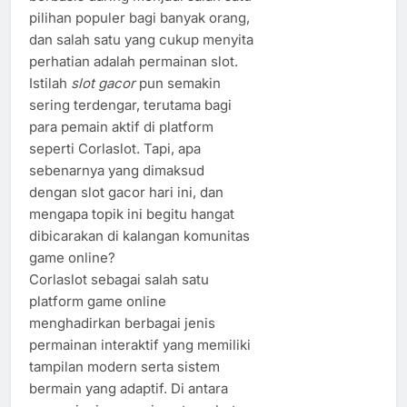
pilihan populer bagi banyak orang,
dan salah satu yang cukup menyita
perhatian adalah permainan slot.
Istilah
slot gacor
pun semakin
sering terdengar, terutama bagi
para pemain aktif di platform
seperti Corlaslot. Tapi, apa
sebenarnya yang dimaksud
dengan slot gacor hari ini, dan
mengapa topik ini begitu hangat
dibicarakan di kalangan komunitas
game online?
Corlaslot sebagai salah satu
platform game online
menghadirkan berbagai jenis
permainan interaktif yang memiliki
tampilan modern serta sistem
bermain yang adaptif. Di antara