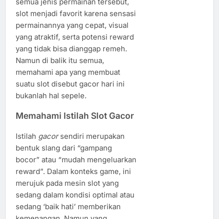
semua jenis permainan tersebut,
slot menjadi favorit karena sensasi
permainannya yang cepat, visual
yang atraktif, serta potensi reward
yang tidak bisa dianggap remeh.
Namun di balik itu semua,
memahami apa yang membuat
suatu slot disebut gacor hari ini
bukanlah hal sepele.
Memahami Istilah Slot Gacor
Istilah
gacor
sendiri merupakan
bentuk slang dari “gampang
bocor” atau “mudah mengeluarkan
reward”. Dalam konteks game, ini
merujuk pada mesin slot yang
sedang dalam kondisi optimal atau
sedang ‘baik hati’ memberikan
kemenangan. Namun yang