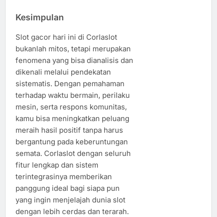
Kesimpulan
Slot gacor hari ini di Corlaslot
bukanlah mitos, tetapi merupakan
fenomena yang bisa dianalisis dan
dikenali melalui pendekatan
sistematis. Dengan pemahaman
terhadap waktu bermain, perilaku
mesin, serta respons komunitas,
kamu bisa meningkatkan peluang
meraih hasil positif tanpa harus
bergantung pada keberuntungan
semata. Corlaslot dengan seluruh
fitur lengkap dan sistem
terintegrasinya memberikan
panggung ideal bagi siapa pun
yang ingin menjelajah dunia slot
dengan lebih cerdas dan terarah.