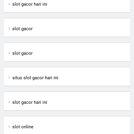
slot gacor hari ini
slot gacor
slot gacor
situs slot gacor hari ini
slot gacor hari ini
slot online