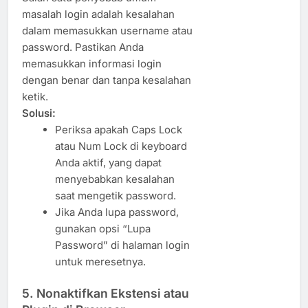
masalah login adalah kesalahan
dalam memasukkan username atau
password. Pastikan Anda
memasukkan informasi login
dengan benar dan tanpa kesalahan
ketik.
Solusi:
Periksa apakah Caps Lock
atau Num Lock di keyboard
Anda aktif, yang dapat
menyebabkan kesalahan
saat mengetik password.
Jika Anda lupa password,
gunakan opsi “Lupa
Password” di halaman login
untuk meresetnya.
5. Nonaktifkan Ekstensi atau