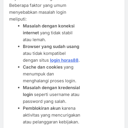
Beberapa faktor yang umum
menyebabkan masalah login
meliputi:
Masalah dengan koneksi
internet
yang tidak stabil
atau lemah.
Browser yang sudah usang
atau tidak kompatibel
dengan situs
login horas88
.
Cache dan cookies
yang
menumpuk dan
menghalangi proses login.
Masalah dengan kredensial
login
seperti username atau
password yang salah.
Pemblokiran akun
karena
aktivitas yang mencurigakan
atau pelanggaran kebijakan.