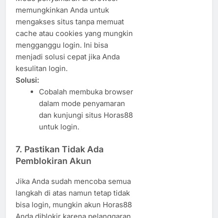
memungkinkan Anda untuk
mengakses situs tanpa memuat
cache atau cookies yang mungkin
mengganggu login. Ini bisa
menjadi solusi cepat jika Anda
kesulitan login.
Solusi:
Cobalah membuka browser
dalam mode penyamaran
dan kunjungi situs Horas88
untuk login.
7. Pastikan Tidak Ada
Pemblokiran Akun
Jika Anda sudah mencoba semua
langkah di atas namun tetap tidak
bisa login, mungkin akun Horas88
Anda diblokir karena pelanggaran