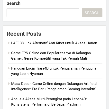
Search
SEARCH
Recent Posts
LAE138 Link Alternatif Anti Ribet untuk Akses Harian
Game FPS Online dan Popularitasnya di Kalangan
Gamer: Genre Kompetitif yang Tak Pernah Mati
Panduan Login Tiara4D untuk Pengalaman Pengguna
yang Lebih Nyaman
Masa Depan Game Online dengan Dukungan Artificial
Intelligence: Era Baru Pengalaman Gaming Interaktif
Analisis Akses Multi-Perangkat pada Lebah4D:
Konsistensi Performa di Berbagai Platform