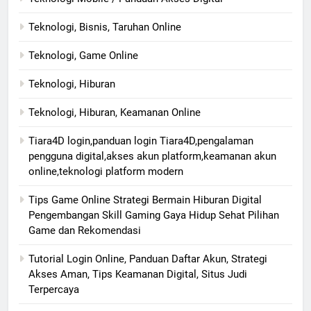
Teknologi, Bisnis, Taruhan Online
Teknologi, Game Online
Teknologi, Hiburan
Teknologi, Hiburan, Keamanan Online
Tiara4D login,panduan login Tiara4D,pengalaman
pengguna digital,akses akun platform,keamanan akun
online,teknologi platform modern
Tips Game Online Strategi Bermain Hiburan Digital
Pengembangan Skill Gaming Gaya Hidup Sehat Pilihan
Game dan Rekomendasi
Tutorial Login Online, Panduan Daftar Akun, Strategi
Akses Aman, Tips Keamanan Digital, Situs Judi
Terpercaya