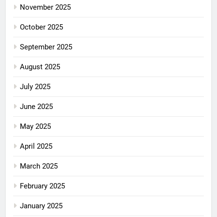
November 2025
October 2025
September 2025
August 2025
July 2025
June 2025
May 2025
April 2025
March 2025
February 2025
January 2025