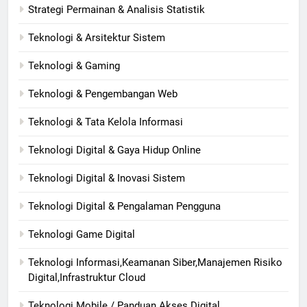
Strategi Permainan & Analisis Statistik
Teknologi & Arsitektur Sistem
Teknologi & Gaming
Teknologi & Pengembangan Web
Teknologi & Tata Kelola Informasi
Teknologi Digital & Gaya Hidup Online
Teknologi Digital & Inovasi Sistem
Teknologi Digital & Pengalaman Pengguna
Teknologi Game Digital
Teknologi Informasi,Keamanan Siber,Manajemen Risiko
Digital,Infrastruktur Cloud
Teknologi Mobile / Panduan Akses Digital