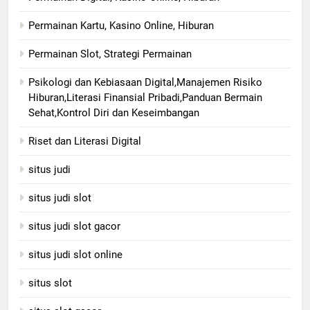
Permainan Kartu, Kasino Online, Hiburan
Permainan Slot, Strategi Permainan
Psikologi dan Kebiasaan Digital,Manajemen Risiko
Hiburan,Literasi Finansial Pribadi,Panduan Bermain
Sehat,Kontrol Diri dan Keseimbangan
Riset dan Literasi Digital
situs judi
situs judi slot
situs judi slot gacor
situs judi slot online
situs slot