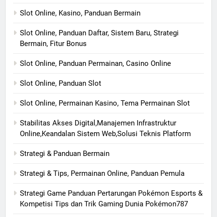
Slot Online, Kasino, Panduan Bermain
Slot Online, Panduan Daftar, Sistem Baru, Strategi
Bermain, Fitur Bonus
Slot Online, Panduan Permainan, Casino Online
Slot Online, Panduan Slot
Slot Online, Permainan Kasino, Tema Permainan Slot
Stabilitas Akses Digital,Manajemen Infrastruktur
Online,Keandalan Sistem Web,Solusi Teknis Platform
Strategi & Panduan Bermain
Strategi & Tips, Permainan Online, Panduan Pemula
Strategi Game Panduan Pertarungan Pokémon Esports &
Kompetisi Tips dan Trik Gaming Dunia Pokémon787