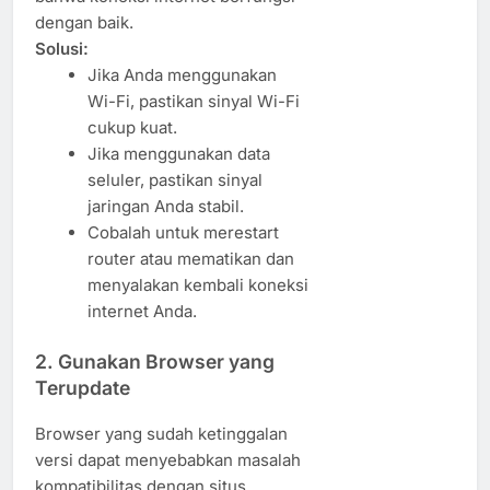
dengan baik.
Solusi:
Jika Anda menggunakan
Wi-Fi, pastikan sinyal Wi-Fi
cukup kuat.
Jika menggunakan data
seluler, pastikan sinyal
jaringan Anda stabil.
Cobalah untuk merestart
router atau mematikan dan
menyalakan kembali koneksi
internet Anda.
2. Gunakan Browser yang
Terupdate
Browser yang sudah ketinggalan
versi dapat menyebabkan masalah
kompatibilitas dengan situs